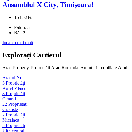
Ansamblul X City, Timișoara!
153,521€
Paturi:
3
Băi:
2
Incarca mai mult
Explorați Cartierul
Arad Property. Proprietăți Arad Romania. Anunțuri imobiliare Arad.
Aradul Nou
3 Proprietăți
Aurel Vlaicu
8 Proprietăți
Central
22 Proprietăți
Gradiste
2 Proprietăți
Micalaca
5 Proprietăți
Ultracentral