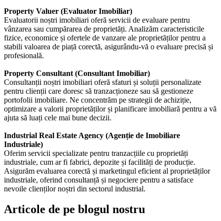
Property Valuer (Evaluator Imobiliar)
Evaluatorii noștri imobiliari oferă servicii de evaluare pentru
vânzarea sau cumpărarea de proprietăți. Analizăm caracteristicile
fizice, economice și ofertele de vanzare ale proprietăților pentru a
stabili valoarea de piață corectă, asigurându-vă o evaluare precisă și
profesională.
Property Consultant (Consultant Imobiliar)
Consultanții noștri imobiliari oferă sfaturi și soluții personalizate
pentru clienții care doresc să tranzacționeze sau să gestioneze
portofolii imobiliare. Ne concentrăm pe strategii de achiziție,
optimizare a valorii proprietăților și planificare imobiliară pentru a vă
ajuta să luați cele mai bune decizii.
Industrial Real Estate Agency (Agenție de Imobiliare
Industriale)
Oferim servicii specializate pentru tranzacțiile cu proprietăți
industriale, cum ar fi fabrici, depozite și facilități de producție.
Asigurăm evaluarea corectă și marketingul eficient al proprietăților
industriale, oferind consultanță și negociere pentru a satisface
nevoile clienților noștri din sectorul industrial.
Articole de pe blogul nostru