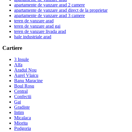
apartamente de vanzare arad 2 camere
apartamente de vanzare arad direct de la proprietar
apartamente de vanzare arad 3 camere
teren de vanzare arad
teren de vanzare arad gai
teren de vanzare livada arad
hale industriale arad
Cartiere
3 Insule
Alfa
Aradul Nou
Aurel Vlaicu
Banu Maracine
Boul Rosu
Central
Confectii
Gai
Gradiste
Intim
Micalaca
Miorita
Podgoria