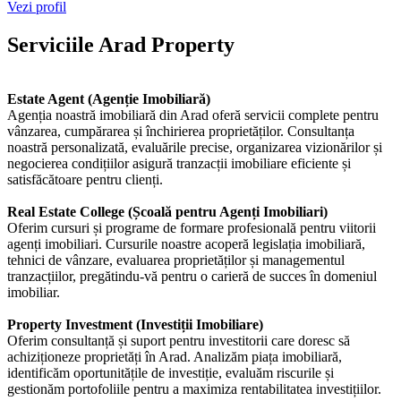
Vezi profil
Serviciile Arad Property
Estate Agent (Agenție Imobiliară)
Agenția noastră imobiliară din Arad oferă servicii complete pentru
vânzarea, cumpărarea și închirierea proprietăților. Consultanța
noastră personalizată, evaluările precise, organizarea vizionărilor și
negocierea condițiilor asigură tranzacții imobiliare eficiente și
satisfăcătoare pentru clienți.
Real Estate College (Școală pentru Agenți Imobiliari)
Oferim cursuri și programe de formare profesională pentru viitorii
agenți imobiliari. Cursurile noastre acoperă legislația imobiliară,
tehnici de vânzare, evaluarea proprietăților și managementul
tranzacțiilor, pregătindu-vă pentru o carieră de succes în domeniul
imobiliar.
Property Investment (Investiții Imobiliare)
Oferim consultanță și suport pentru investitorii care doresc să
achiziționeze proprietăți în Arad. Analizăm piața imobiliară,
identificăm oportunitățile de investiție, evaluăm riscurile și
gestionăm portofoliile pentru a maximiza rentabilitatea investițiilor.