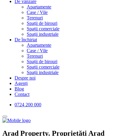
De vânzare
Apartamente
Case / Vile
Terenuri
Spații de birouri
Spații comerciale
Spații industriale
De închiriat
Apartamente
Case / Vile
Terenuri
Spații de birouri
Spații comerciale
Spații industriale
Despre noi
Agenți
Blog
Contact
0724 200 000
Arad Property. Proprietăți Arad