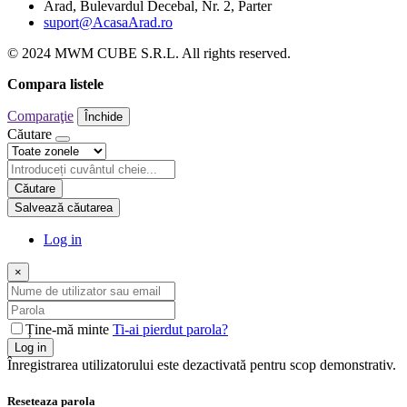
Arad, Bulevardul Decebal, Nr. 2, Parter
suport@AcasaArad.ro
© 2024 MWM CUBE S.R.L. All rights reserved.
Compara listele
Comparaţie
Închide
Căutare
Căutare
Salvează căutarea
Log in
×
Ține-mă minte
Ti-ai pierdut parola?
Log in
Înregistrarea utilizatorului este dezactivată pentru scop demonstrativ.
Reseteaza parola