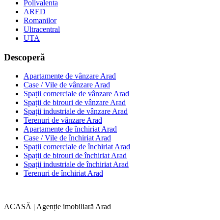
Polivalenta
ARED
Romanilor
Ultracentral
UTA
Descoperă
Apartamente de vânzare Arad
Case / Vile de vânzare Arad
Spații comerciale de vânzare Arad
Spații de birouri de vânzare Arad
Spații industriale de vânzare Arad
Terenuri de vânzare Arad
Apartamente de închiriat Arad
Case / Vile de închiriat Arad
Spații comerciale de închiriat Arad
Spații de birouri de închiriat Arad
Spații industriale de închiriat Arad
Terenuri de închiriat Arad
ACASĂ | Agenție imobiliară Arad