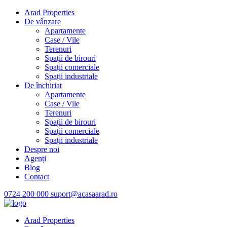
Arad Properties
De vânzare
Apartamente
Case / Vile
Terenuri
Spații de birouri
Spații comerciale
Spații industriale
De închiriat
Apartamente
Case / Vile
Terenuri
Spații de birouri
Spații comerciale
Spații industriale
Despre noi
Agenți
Blog
Contact
0724 200 000
suport@acasaarad.ro
Arad Properties